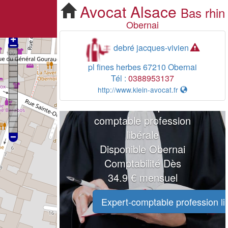
Avocat
Alsace
Bas rhin
Obernai
debré jacques-vivien
pl fines herbes
67210
Obernai
Tél :
0388953137
http://www.klein-avocat.fr
Logiciel expert-
comptable profession
libérale, récupération
bancaire automatique
journalière