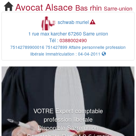
Avocat
Alsace
Bas rhin
Cherchez votre Avocat
Sarre-union
Sarre union
schwab muriel
1 rue max karcher
67260
Sarre union
Tél :
0388002490
75142789900016 751427899 Affaire personnelle profession
libérale Immatriculation : 04-04-2011
VOTRE Expert comptable
profession libérale
Disponible Sarre union