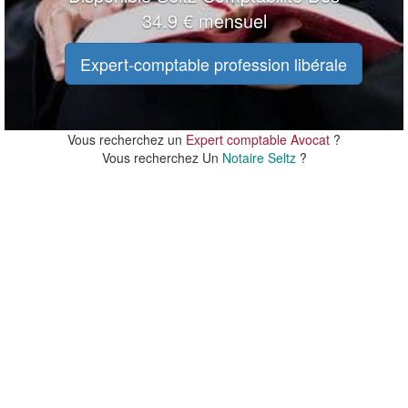
34.9 € mensuel
Expert-comptable profession libérale
Vous recherchez un
Expert comptable Avocat
?
Vous recherchez Un
Notaire Seltz
?
20 m
20 m
100 ft