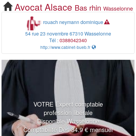
Avocat
Alsace
Bas rhin
Cherchez votre Avocat
Wasselonne
Wasselonne
rouach neymann dominique
54 rue 23 novembre
67310
Wasselonne
Tél :
0388042340
http://www.cabinet-bueb.fr
VOTRE Expert comptable
profession libérale
Disponible Wasselonne
Comptabilité Dès 34.9 € mensuel