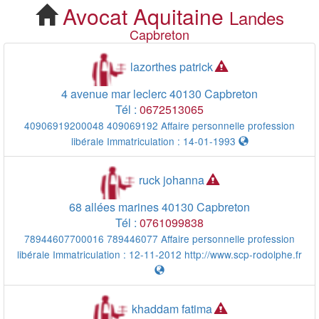
Avocat
Aquitaine
Landes
Cherchez votre Avocat
Capbreton
Capbreton
lazorthes patrick
4 avenue mar leclerc
40130
Capbreton
Tél :
0672513065
40906919200048 409069192 Affaire personnelle profession
libérale Immatriculation : 14-01-1993
ruck johanna
68 allées marines
40130
Capbreton
Tél :
0761099838
78944607700016 789446077 Affaire personnelle profession
libérale Immatriculation : 12-11-2012
http://www.scp-rodolphe.fr
khaddam fatima