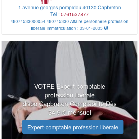
1 avenue georges pompidou
40130
Capbreton
Tél :
0761537877
48074533000054 480745330 Affaire personnelle profession
libérale Immatriculation : 03-01-2005
VOTRE Expert comptable
profession libérale
dispo Capbreton Comptabilité Dès
34.9 € mensuel
100 m
Expert-comptable profession libérale
100 m
200 ft