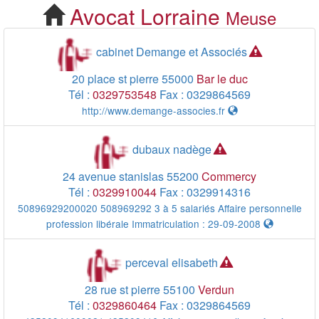
Avocat
Lorraine
Meuse
Cherchez votre Avocat
Meuse 55
cabinet Demange et Associés
20 place st pierre
55000
Bar le duc
Tél :
0329753548
Fax :
0329864569
http://www.demange-associes.fr
dubaux nadège
24 avenue stanislas
55200
Commercy
Tél :
0329910044
Fax :
0329914316
50896929200020 508969292 3 à 5 salariés Affaire personnelle
profession libérale Immatriculation : 29-09-2008
perceval elisabeth
28 rue st pierre
55100
Verdun
Tél :
0329860464
Fax :
0329864569